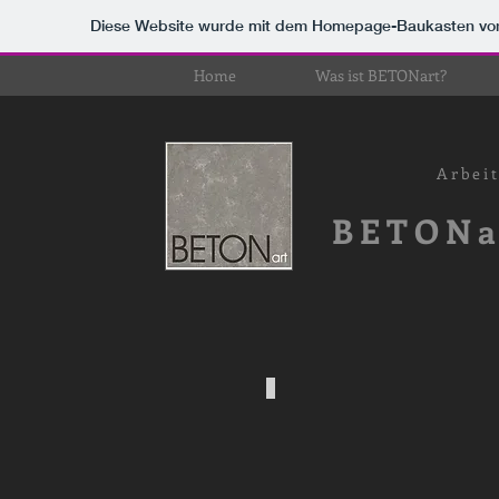
Diese Website wurde mit dem Homepage-Baukasten v
Home
Was ist BETONart?
Arbei
BETONa