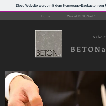
Diese Website wurde mit dem Homepage-Baukasten von
Home
Was ist BETONart?
Arbei
BETONa